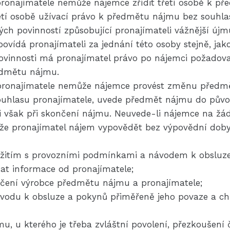
pronajímatele nemůže nájemce zřídit třetí osobě k p
řetí osobě užívací právo k předmětu nájmu bez souhla
ch povinností způsobující pronajímateli vážnější újm
ovídá pronajímateli za jednání této osoby stejně, ja
povinnosti má pronajímatel právo po nájemci požadov
ředmětu nájmu.
 pronajímatele nemůže nájemce provést změnu předmě
hlasu pronajímatele, uvede předmět nájmu do původn
ji však při skončení nájmu. Neuvede-li nájemce na žá
že pronajímatel nájem vypovědět bez výpovědní doby
užitím s provozními podmínkami a návodem k obsluz
at informace od pronajímatele;
čení výrobce předmětu nájmu a pronajímatele;
vodu k obsluze a pokynů přiměřeně jeho povaze a chr
u, u kterého je třeba zvláštní povolení, přezkoušen