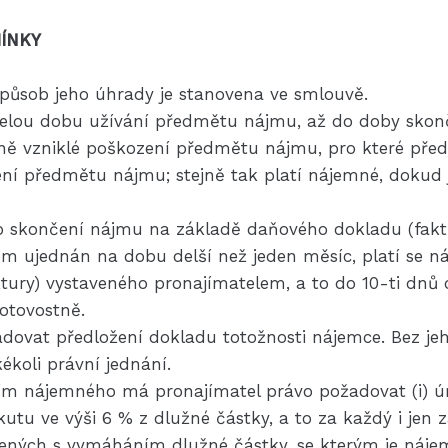
ÍNKY
způsob jeho úhrady je stanovena ve smlouvě.
celou dobu užívání předmětu nájmu, až do doby skon
dně vzniklé poškození předmětu nájmu, pro které p
ení předmětu nájmu; stejně tak platí nájemné, dokud 
o skončení nájmu na základě daňového dokladu (fakt
jem ujednán na dobu delší než jeden měsíc, platí se
tury) vystaveného pronajímatelem, a to do 10-ti dnů
otovostně.
dovat předložení dokladu totožnosti nájemce. Bez je
ékoli právní jednání.
ním nájemného má pronajímatel právo požadovat (i) úro
kutu ve výši 6 % z dlužné částky, a to za každý i jen z
ných s vymáháním dlužné částky, se kterým je nájemc