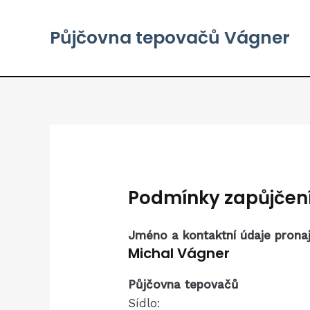
Přeskočit
na
Půjčovna tepovačů Vágner
obsah
Podmínky zapůjčen
Jméno a kontaktní údaje pronaj
Michal Vágner
Půjčovna tepovačů
Sídlo: