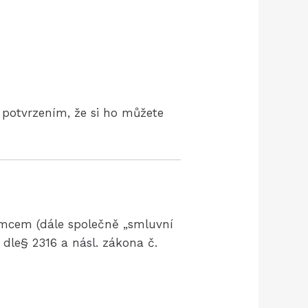
 potvrzením, že si ho můžete
emcem (dále společně „smluvní
le§ 2316 a násl. zákona č.