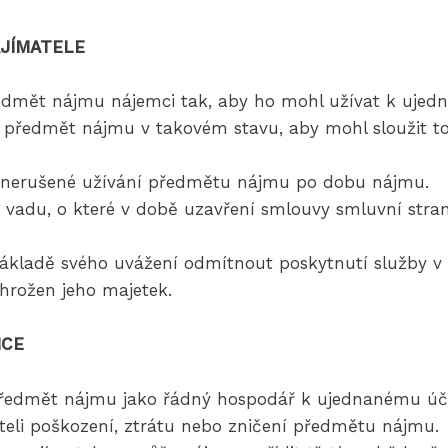
AJÍMATELE
ředmět nájmu nájemci tak, aby ho mohl užívat k ujed
 předmět nájmu v takovém stavu, aby mohl sloužit to
mci nerušené užívání předmětu nájmu po dobu nájmu.
 vadu, o které v době uzavření smlouvy smluvní stran
ákladě svého uvážení odmítnout poskytnutí služby v 
hrožen jeho majetek.
MCE
 předmět nájmu jako řádný hospodář k ujednanému úč
teli poškození, ztrátu nebo zničení předmětu nájmu.