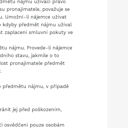
ředmětu nájmu užívací právo
su pronajímatele, považuje se
u. Umožní-li nájemce užívat
ko kdyby předmět nájmu užíval
at zaplacení smluvní pokuty ve
tu nájmu. Provede-li nájemce
ího stavu, jakmile o to
dost pronajímatele předmět
.
e předmětu nájmu, v případě
ánit jej před poškozením,
í či osvědčení pouze osobám