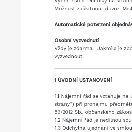
Výběr čistící techniky na strán
Možnost zaškrtnout dovoz. Míst
Automatické potvrzení objedn
Osobní vyzvednutí
Vždy je zdarma. Jakmile je zbo
vyzvednout.
1 ÚVODNÍ USTANOVENÍ
1.1 Nájemní řád se vztahuje n
strany“) při pronájmu předmět
89/2012 Sb., občanského zákon
1.2 Nájemní řád je nedílnou sou
1.3 Odchylná ujednání ve smlo