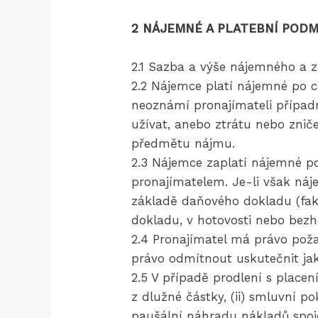
2 NÁJEMNÉ A PLATEBNÍ PODM
2.1 Sazba a výše nájemného a 
2.2 Nájemce platí nájemné po 
neoznámí pronajímateli přípa
užívat, anebo ztrátu nebo znič
předmětu nájmu.
2.3 Nájemce zaplatí nájemné p
pronajímatelem. Je-li však ná
základě daňového dokladu (fak
dokladu, v hotovosti nebo bezh
2.4 Pronajímatel má právo poža
právo odmítnout uskutečnit jak
2.5 V případě prodlení s place
z dlužné částky, (ii) smluvní po
paušální náhradu nákladů spoje