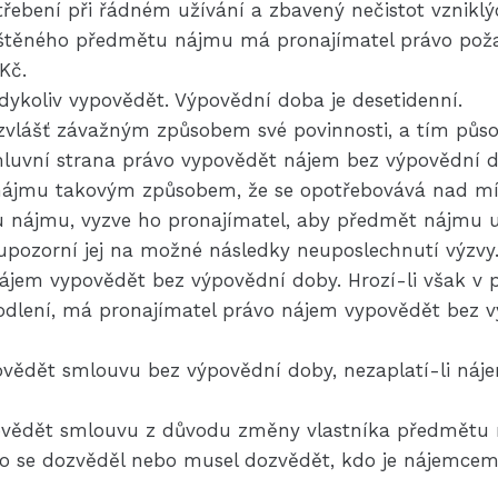
řebení při řádném užívání a zbavený nečistot vznikl
ištěného předmětu nájmu má pronajímatel právo pož
Kč.
ykoliv vypovědět. Výpovědní doba je desetidenní.
a zvlášť závažným způsobem své povinnosti, a tím pů
luvní strana právo vypovědět nájem bez výpovědní d
 nájmu takovým způsobem, že se opotřebovává nad m
u nájmu, vyzve ho pronajímatel, aby předmět nájmu 
upozorní jej na možné následky neuposlechnutí výzvy
nájem vypovědět bez výpovědní doby. Hrozí-li však v
odlení, má pronajímatel právo nájem vypovědět bez v
ovědět smlouvu bez výpovědní doby, nezaplatí-li náj
ovědět smlouvu z důvodu změny vlastníka předmětu n
, co se dozvěděl nebo musel dozvědět, kdo je nájemce