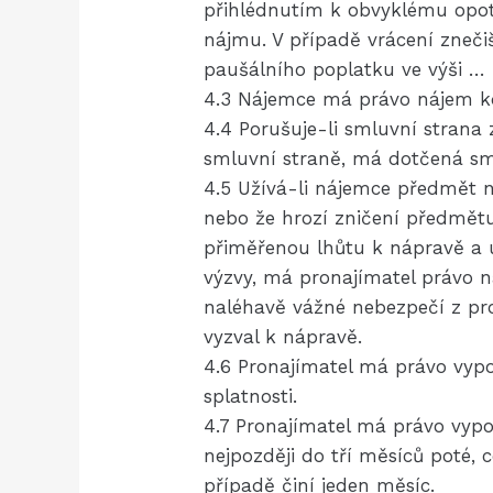
přihlédnutím k obvyklému opot
nájmu. V případě vrácení zneč
paušálního poplatku ve výši … 
4.3 Nájemce má právo nájem kd
4.4 Porušuje-li smluvní stran
smluvní straně, má dotčená sm
4.5 Užívá-li nájemce předmět
nebo že hrozí zničení předmět
přiměřenou lhůtu k nápravě a 
výzvy, má pronajímatel právo 
naléhavě vážné nebezpečí z pr
vyzval k nápravě.
4.6 Pronajímatel má právo vyp
splatnosti.
4.7 Pronajímatel má právo vyp
nejpozději do tří měsíců poté
případě činí jeden měsíc.