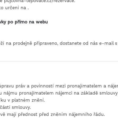
ce pujcovna-tepovace.cz/rezervace.
o určení na .
ávky po přímo na webu
ží na prodejně připraveno, dostanete od nás e-mail s
a úpravu práv a povinností mezi pronajímatelem a náj
u nájmu pronajímatelem nájemci na základě smlouvy d
íku v platném znění.
částí smlouvy.
uvě mají přednost před zněním nájemního řádu.