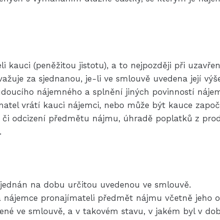
i kauci (peněžitou jistotu), a to nejpozději při uzavřen
žuje za sjednanou, je-li ve smlouvě uvedena její výše
budoucího nájemného a splnění jiných povinností nájem
matel vrátí kauci nájemci, nebo může být kauce zapo
či odcizení předmětu nájmu, úhradě poplatků z prodl
.
jednán na dobu určitou uvedenou ve smlouvě.
 nájemce pronajímateli předmět nájmu včetně jeho ob
né ve smlouvě, a v takovém stavu, v jakém byl v době