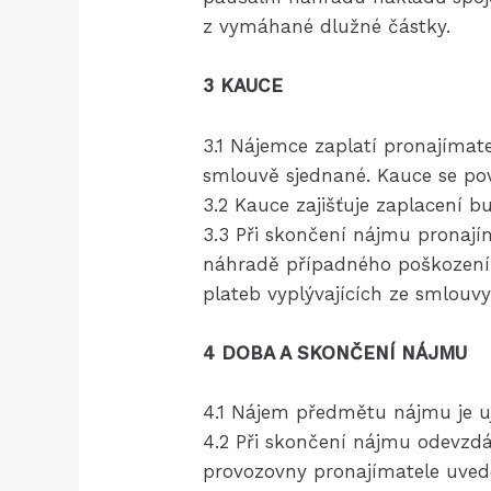
z vymáhané dlužné částky.
3 KAUCE
3.1 Nájemce zaplatí pronajímatel
smlouvě sjednané. Kauce se pova
3.2 Kauce zajišťuje zaplacení 
3.3 Při skončení nájmu pronají
náhradě případného poškození 
plateb vyplývajících ze smlouvy
4 DOBA A SKONČENÍ NÁJMU
4.1 Nájem předmětu nájmu je u
4.2 Při skončení nájmu odevzdá
provozovny pronajímatele uvede