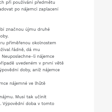
ých při používání předmětu
adovat po nájemci zaplacení
sobí značnou újmu druhé
oby.
íru přiměřenou okolnostem
užíval řádně, dá mu
. Neuposlechne-li nájemce
 případě uvedeném v první větě
ýpovědní doby, aniž nájemce
emce nájemné ve lhůtě
ájmu. Musí tak učinit
m. Výpovědní doba v tomto