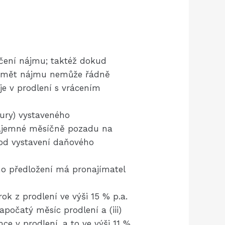
čení nájmu; taktéž dokud
ředmět nájmu nemůže řádně
je v prodlení s vrácením
ury) vystaveného
 nájemné měsíčně pozadu na
 od vystavení daňového
ho předložení má pronajímatel
k z prodlení ve výši 15 % p.a.
apočatý měsíc prodlení a (iii)
e v prodlení, a to ve výši 11 %