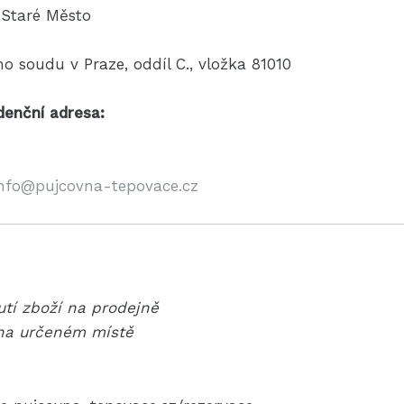
 Staré Město
 soudu v Praze, oddíl C., vložka 81010
enční adresa:
info@pujcovna-tepovace.cz
tí zboží na prodejně
 na určeném místě