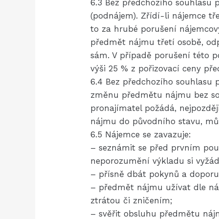
6.3 Bez předchozího souhlasu 
(podnájem). Zřídí-li nájemce t
to za hrubé porušení nájemcový
předmět nájmu třetí osobě, odp
sám. V případě porušení této 
výši 25 % z pořizovací ceny p
6.4 Bez předchozího souhlasu
změnu předmětu nájmu bez sou
pronajímatel požádá, nejpozdě
nájmu do původního stavu, mů
6.5 Nájemce se zavazuje:
– seznámit se před prvním po
neporozumění výkladu si vyžád
– přísně dbát pokynů a doporu
– předmět nájmu užívat dle ná
ztrátou či zničením;
– svěřit obsluhu předmětu nájm