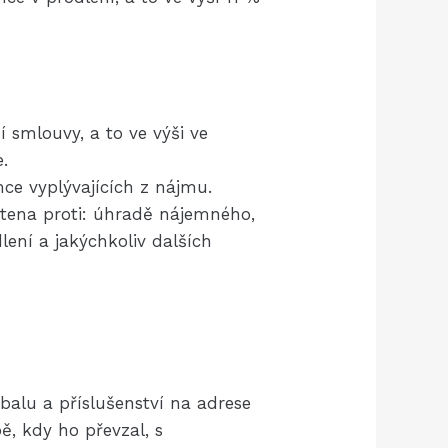
í smlouvy, a to ve výši ve
.
ce vyplývajících z nájmu.
čtena proti: úhradě nájemného,
ení a jakýchkoliv dalších
alu a příslušenství na adrese
, kdy ho převzal, s